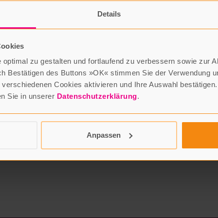
Tübingen
Details
uchhandlung Wekenmann
Cookies
t diese Internetpräsenz regelmäßig, um Ihnen richtige und vollständ
ndirekte Schäden übernehmen, die aufgrund von auf dieser Internetpr
optimal zu gestalten und fortlaufend zu verbessern sowie zur 
r grober Fahrlässigkeit. Bücher & Kunst SV GmbH ist für den Inhalt 
ch Bestätigen des Buttons »OK« stimmen Sie der Verwendung un
verschiedenen Cookies aktivieren und Ihre Auswahl bestätigen.
en Sie in unserer
Datenschutzerklärung
.
e am Inhalt dieser Internetpräsenz verbleiben bei der Bücher & Kun
ehmigung nicht gestattet.
Anpassen
 an einem Streitbeilegungsverfahren vor einer Verbraucherschlichtung
.