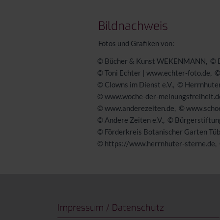
Bildnachweis
Fotos und Grafiken von:
© Bücher & Kunst WEKENMANN
© D
© Toni Echter | www.echter-foto.de
©
© Clowns im Dienst e.V.
© Herrnhute
© www.woche-der-meinungsfreiheit.d
© www.anderezeiten.de
© www.schoe
© Andere Zeiten e.V.
© Bürgerstiftun
© Förderkreis Botanischer Garten Tü
© https://www.herrnhuter-sterne.de
Impressum / Datenschutz