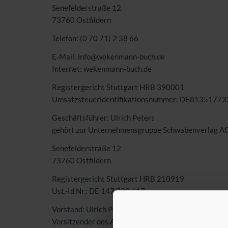
Senefelderstraße 12
73760 Ostfildern
Telefon: (0 70 71) 2 38 66
E-Mail: info@wekenmann-buch.de
Internet: wekenmann-buch.de
Registergericht Stuttgart
HRB
390001
Umsatzsteueridentifikationsnummer: DE81351773
Geschäftsführer: Ulrich Peters
gehört zur Unternehmensgruppe Schwabenverlag A
Senefelderstraße 12
73760 Ostfildern
Registergericht Stuttgart
HRB
210919
Ust.-Id.Nr.: DE 147 799 617
Vorstand: Ulrich Peters
Vorsitzender des Aufsichtsrats: Dr. Clemens Stroppe