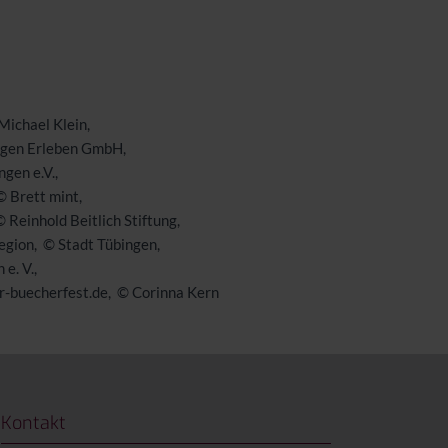
Michael Klein
ngen Erleben GmbH
gen e.V.
© Brett mint
© Reinhold Beitlich Stiftung
egion
© Stadt Tübingen
e. V.
-buecherfest.de
© Corinna Kern
Kontakt