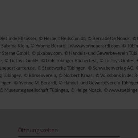
ietlinde Ellsässer
© Herbert Beilschmidt
© Bernadette Noack
© 
 Sabrina Klein
© Yvonne Berardi | www.yvonneberardi.com
© Tübi
r Sterne GmbH
© pixabay.com
© Handels- und Gewerbeverein Tübin
e
© TicToys GmbH
© GbR Tübinger Bücherfest
© TicToys GmbH
nepostkarten.de
© Stadtwerke Tübingen
© Schwabenverlag AG
g Tübingen
© Börsenverein
© Norbert Kraas
© Volksbank in der R
bingen
© Yvonne M. Berardi
© Handel- und Gewerbeverein Tübingen 
© Museumsgesellschaft Tübingen
© Helge Noack
© www.tuebinger
Öffnungszeiten