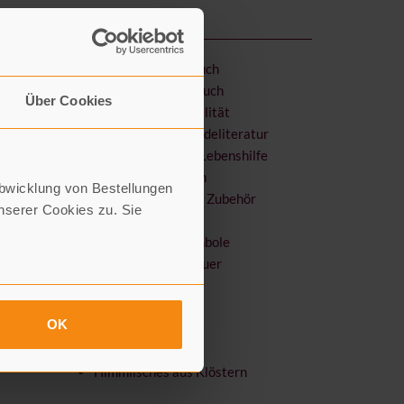
Literatur & Sachbuch
Kinder- & Jugendbuch
Über Cookies
Religion & Spiritualität
Bibel & Gemeindeliteratur
Spiritualität & Lebenshilfe
Glaubensfragen
Abwicklung von Bestellungen
Räucherwerk & Zubehör
serer Cookies zu. Sie
Devotionalien
Schmuck & Symbole
Sterben, Tod & Trauer
Karten & Kunst
Kerzen & mehr
OK
Wandern
Garten
Himmlisches aus Klöstern