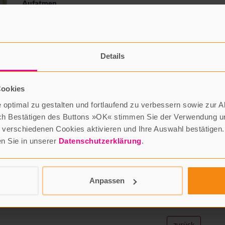
Aufatmen
Anselm Grün
Vier-Türme GmbH Verlag
15,00 Euro
Details
Der Fastenzeitkalender aus dem Kloster
In der Fastenzeit geht es nicht nur darum, auf etwas zu
verzichten, sondern auch darum, bewusst etwas
Cookies
loszulassen, sich zu befreien und aufzuatmen. Es ist
optimal zu gestalten und fortlaufend zu verbessern sowie zur 
eine Zeit des Innehaltens und der Stille, in der Körper
ch Bestätigen des Buttons »OK« stimmen Sie der Verwendung un
und Geist zur Ruhe kommen. Anselm Grün begleitet
verschiedenen Cookies aktivieren und Ihre Auswahl bestätigen.
seine Leserinnen und Leser mit seinen Texten von
en Sie in unserer
Datenschutzerklärung
.
Aschermittwoch bis Ostersonntag und hilft ihnen,
wieder in Kontakt mit sich selbst zu kommen. So kann
es gelingen, Lasten abzulegen, gestärkt und erleichtert
Anpassen
auf Ostern zuzugehen.
Diesen Titel online bestellen
zurück