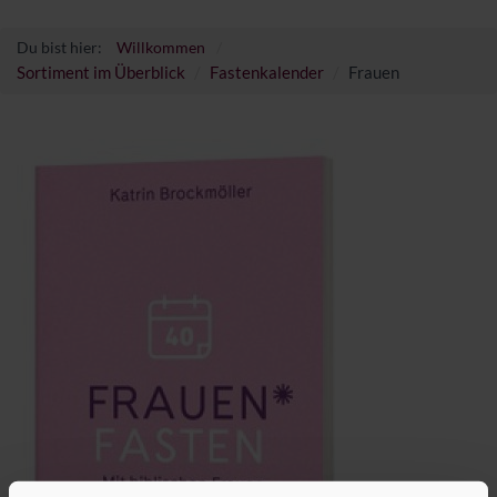
Du bist hier:
Willkommen
Sortiment im Überblick
Fastenkalender
Frauen