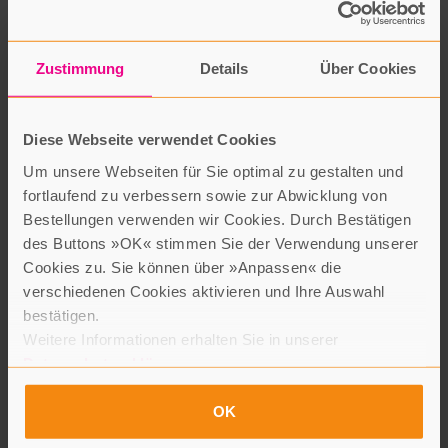
Zustimmung
Details
Über Cookies
Frauen
Diese Webseite verwendet Cookies
Dr. Katrin Brockmöller
Um unsere Webseiten für Sie optimal zu gestalten und
Camino
fortlaufend zu verbessern sowie zur Abwicklung von
16,00 Euro
Bestellungen verwenden wir Cookies. Durch Bestätigen
Mit biblischen Frauen durch die Fastenzeit, Fastentagebuch mit
des Buttons »OK« stimmen Sie der Verwendung unserer
biblischen Texten
Cookies zu. Sie können über »Anpassen« die
verschiedenen Cookies aktivieren und Ihre Auswahl
Woche für Woche und Tag für Tag entdecken Sie eine neue
bestätigen.
biblische Begleiterin wie Miriam, Martha, Maria und viele
Weitere Informationen erhalten Sie in unserer
andere. Kurze Auslegungen, kreative Impulse und die
Datenschutzerklärung
.
Möglichkeit, eigene Gedanken und Wahrnehmungen
aufzuschreiben, lassen ein spirituelles Fasten-Tagebuch
OK
entstehen. Verbinden Sie sich mit den biblischen Frauen und
lassen Sie sich so zu Ihrer eigenen Kraft führen, Ihr Licht