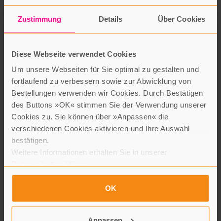
Zustimmung
Details
Über Cookies
Diese Webseite verwendet Cookies
Mein Fastentagebuch
Um unsere Webseiten für Sie optimal zu gestalten und
Anselm Grün
fortlaufend zu verbessern sowie zur Abwicklung von
Vier-Türme GmbH Verlag
Bestellungen verwenden wir Cookies. Durch Bestätigen
15,00 Euro
des Buttons »OK« stimmen Sie der Verwendung unserer
Cookies zu. Sie können über »Anpassen« die
Eintragbuch 13,5 × 18,5 cm
verschiedenen Cookies aktivieren und Ihre Auswahl
Ein Fastentagebuch ist ein guter Begleiter auf dem Weg, das
bestätigen.
Fasten ganz bewusst zu gestalten und zu erleben. Dieses Buch
Weitere Informationen erhalten Sie in unserer
bietet einerseits Impulse, um einen Moment still zu werden und
Datenschutzerklärung
.
sich auf einer tieferen Ebene für die Verwandlung zu öffnen, die
im Fasten geschieht. Andererseits bietet es viel Platz und
OK
heilsame Anregungen, um eigene Gedanken und Fragen
festzuhalten und ihnen weiter nachzugehen. So kann dieser
Anpassen
Fastenbegleiter dabei helfen, dass in der existenziellen