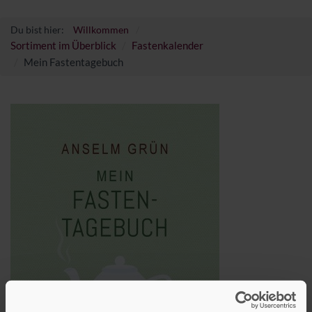
Du bist hier:
Willkommen
Sortiment im Überblick
Fastenkalender
Mein Fastentagebuch