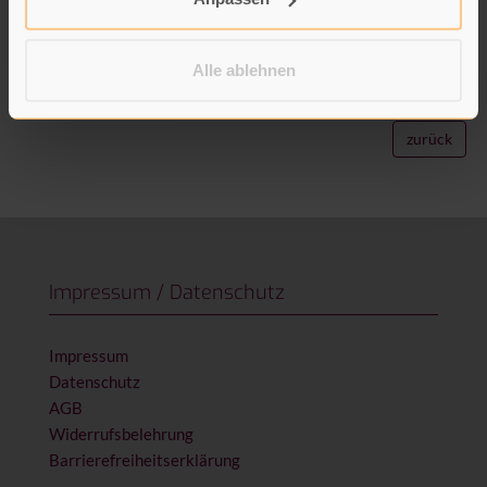
Erfahrung des Fastens etwas in uns in Bewegung kommt und
eine Verwandlung beginnt.
Alle ablehnen
Diesen Titel online bestellen
zurück
Impressum / Datenschutz
Impressum
Datenschutz
AGB
Widerrufsbelehrung
Barrierefreiheitserklärung