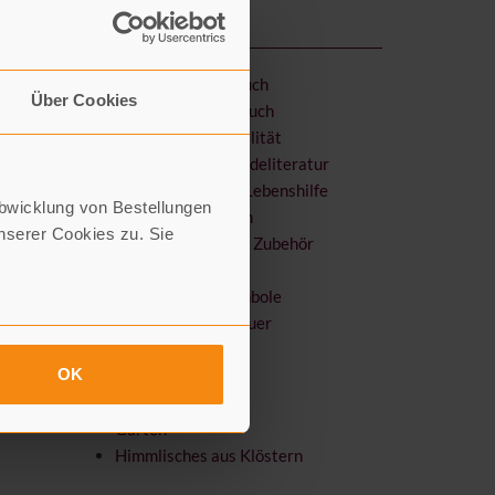
Literatur & Sachbuch
Über Cookies
Kinder- & Jugendbuch
Religion & Spiritualität
Bibel & Gemeindeliteratur
Spiritualität & Lebenshilfe
Abwicklung von Bestellungen
Glaubensfragen
serer Cookies zu. Sie
Räucherwerk & Zubehör
Devotionalien
Schmuck & Symbole
Sterben, Tod & Trauer
Karten & Kunst
OK
Kerzen & mehr
Wandern
Garten
Himmlisches aus Klöstern