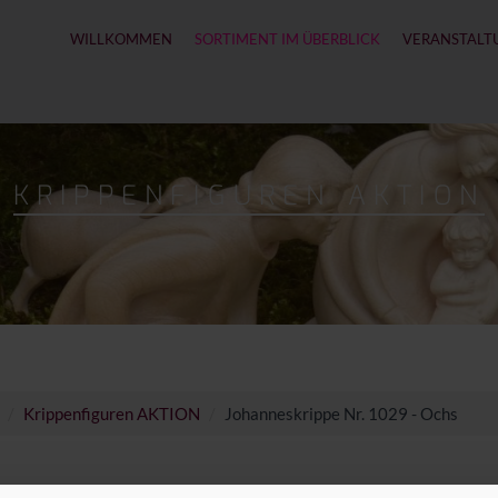
WILLKOMMEN
SORTIMENT IM ÜBERBLICK
VERANSTALT
KRIPPENFIGUREN AKTION
Krippenfiguren AKTION
Johanneskrippe Nr. 1029 - Ochs