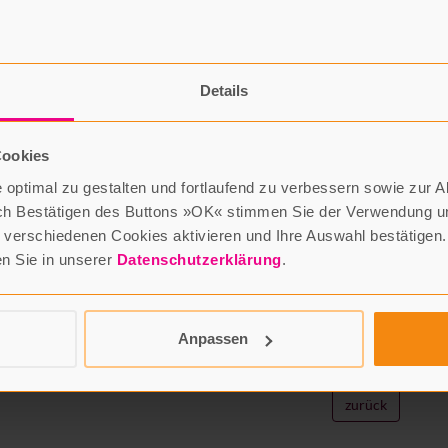
Ochs
Johanneskrippe Nr. 1029
Handgeschnitzte
BERGMANN
-Krippenfigur
Hersteller: Schnitzwerkstätten G. & P. Bergmann,
Details
München
Material: Lindenholz, hellantiker Beizton
Höhe: ca. 17 cm
Cookies
Sonderpreis: 210 Euro
optimal zu gestalten und fortlaufend zu verbessern sowie zur 
ch Bestätigen des Buttons »OK« stimmen Sie der Verwendung un
verschiedenen Cookies aktivieren und Ihre Auswahl bestätigen.
en Sie in unserer
Datenschutzerklärung
.
Nur noch
1 Stück
vorhanden.
Anpassen
zurück