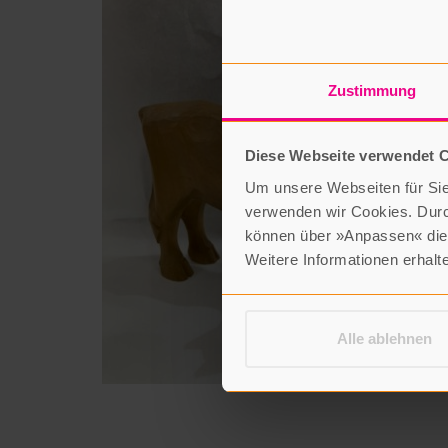
Zustimmung
Diese Webseite verwendet 
Um unsere Webseiten für Sie 
verwenden wir Cookies. Dur
können über »Anpassen« die 
Weitere Informationen erhalt
Alle ablehnen