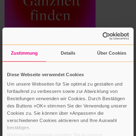
Zustimmung
Details
Über Cookies
Diese Webseite verwendet Cookies
Mutig leben und zur Ganzheit finden
Ingrid Riedel
Um unsere Webseiten für Sie optimal zu gestalten und
Patmos Verlag
fortlaufend zu verbessern sowie zur Abwicklung von
28,00 Euro
Bestellungen verwenden wir Cookies. Durch Bestätigen
des Buttons »OK« stimmen Sie der Verwendung unserer
Zum 90. Geburtstag von Ingrid Riedel wurden aus ihrem
Cookies zu. Sie können über »Anpassen« die
reichhaltigen Lebenswerk Texte ausgewählt, die deutlich
verschiedenen Cookies aktivieren und Ihre Auswahl
machen: Indem der Mensch schöpferisch ist, kann er Probleme
bestätigen.
bewältigen, gestaltet er sich aber auch selbst. So kann er immer
Weitere Informationen erhalten Sie in unserer