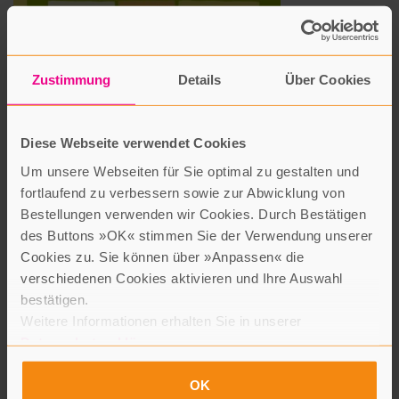
Zustimmung
Details
Über Cookies
Wie spricht man eigentlich über den Tod?
Anna Fiske
Diese Webseite verwendet Cookies
Carl Hanser Verlag GmbH & Co.KG
17,00 Euro
Um unsere Webseiten für Sie optimal zu gestalten und
fortlaufend zu verbessern sowie zur Abwicklung von
Übersetzer: Ina Kronenberger
Bestellungen verwenden wir Cookies. Durch Bestätigen
Alles, was Kinder über das Sterben und Traurigsein wissen
des Buttons »OK« stimmen Sie der Verwendung unserer
wollen. Kindgerecht, ehrlich und informativ zum gemeinsamen
Cookies zu. Sie können über »Anpassen« die
Erinnern und Getröstet-Sein für Kinder ab 4 Jahren Was
verschiedenen Cookies aktivieren und Ihre Auswahl
passiert, wenn man stirbt? Und warum müssen wir überhaupt
bestätigen.
sterben? Wie läuft eine Beerdigung ab? Der Tod ist ein Thema,
Weitere Informationen erhalten Sie in unserer
das viele Kinder neugierig macht, über das Erwachsene oft aber
Datenschutzerklärung
.
nur schwer sprechen können. In diesem Buch beantwortet Anna
Fiske alle Fragen rund um das Sterben: Was geschieht mit dem
OK