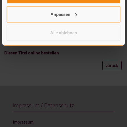
Körper nach dem Tod, welche Arten der Trauer gibt es, wie hat
man Menschen in früheren Zeiten beerdigt und wie geht man in
Anpassen
anderen Ländern und den verschiedenen Religionen mit dem
Tod um? Informativ, warmherzig und unbefangen: Auf ihre
unvergleichliche Art widmet sich Anna Fiske einem
Alle ablehnen
existenziellen Thema und bietet den perfekten
Gesprächsanlass für alle, die nach den richtigen Worten suchen.
Diesen Titel online bestellen
zurück
Impressum / Datenschutz
Impressum