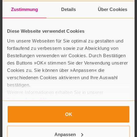
Zustimmung
Details
Über Cookies
Diese Webseite verwendet Cookies
Um unsere Webseiten für Sie optimal zu gestalten und
fortlaufend zu verbessern sowie zur Abwicklung von
Die Zeit vergeht. Am Ende liegen gerade mal drei aussortierte
Bestellungen verwenden wir Cookies. Durch Bestätigen
Bücher im großen Karton. Ich infiziere mich halt immer wieder
des Buttons »OK« stimmen Sie der Verwendung unserer
mit einer unbändigen Leseneugier. Manchmal sind da auch
Cookies zu. Sie können über »Anpassen« die
ganze Sätze angestrichen in den Büchern. Entweder zittrig und
verschiedenen Cookies aktivieren und Ihre Auswahl
krumm mit Bleistift oder Kugelschreiber, oder mit grellem
bestätigen.
Neon-Gelb.
Weitere Informationen erhalten Sie in unserer
Datenschutzerklärung
.
Da kommen Fragen auf. Warum habe ich denn diesen Satz
damals angestrichen? Die Zeit vergeht, und das Buch hat mich
OK
wieder am Wickel. Ich tauche ab. Der Bücher-Regal-Sturm muss
warten. Der Karton auch. Aber wer zieht schon eine so
ungnädige Arbeit einem Buch wie „Die Entdeckung der
Anpassen