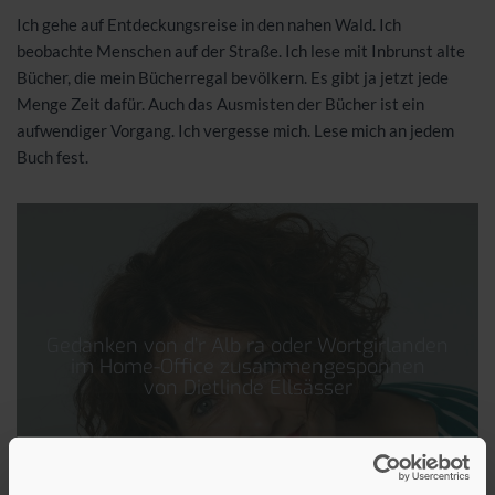
Ich gehe auf Entdeckungsreise in den nahen Wald. Ich
beobachte Menschen auf der Straße. Ich lese mit Inbrunst alte
Bücher, die mein Bücherregal bevölkern. Es gibt ja jetzt jede
Menge Zeit dafür. Auch das Ausmisten der Bücher ist ein
aufwendiger Vorgang. Ich vergesse mich. Lese mich an jedem
Buch fest.
Gedanken von d’r Alb ra oder Wortgirlanden
im Home-Office zusammengesponnen
von Dietlinde Ellsässer