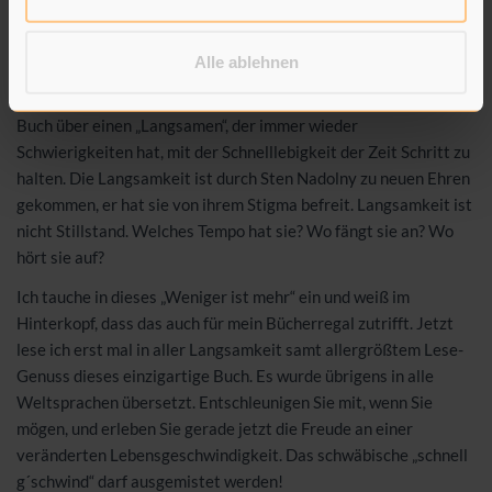
Langsamkeit“ vor? Ich nicht. Ich hab ja sowieso von Kind an eine
Putzschwäche. Da lässt sich nichts machen. Also lese ich Sten
Nadolny.
Alle ablehnen
Ein Buch über eine große Ruhe, die viel Spannung erzeugt. Ein
Buch über einen „Langsamen“, der immer wieder
Schwierigkeiten hat, mit der Schnelllebigkeit der Zeit Schritt zu
halten. Die Langsamkeit ist durch Sten Nadolny zu neuen Ehren
gekommen, er hat sie von ihrem Stigma befreit. Langsamkeit ist
nicht Stillstand. Welches Tempo hat sie? Wo fängt sie an? Wo
hört sie auf?
Ich tauche in dieses „Weniger ist mehr“ ein und weiß im
Hinterkopf, dass das auch für mein Bücherregal zutrifft. Jetzt
lese ich erst mal in aller Langsamkeit samt allergrößtem Lese-
Genuss dieses einzigartige Buch. Es wurde übrigens in alle
Weltsprachen übersetzt. Entschleunigen Sie mit, wenn Sie
mögen, und erleben Sie gerade jetzt die Freude an einer
veränderten Lebensgeschwindigkeit. Das schwäbische „schnell
g´schwind“ darf ausgemistet werden!