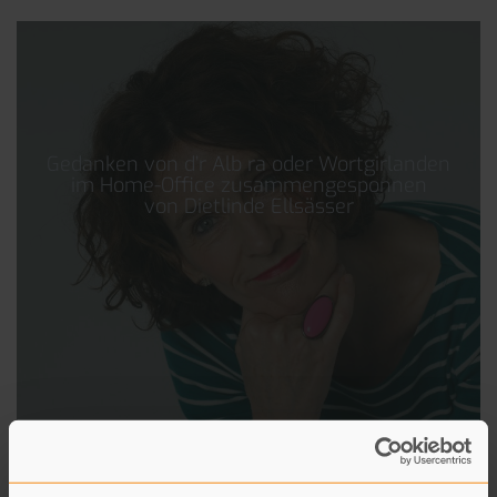
Gedanken von d’r Alb ra oder Wortgirlanden
im Home-Office zusammengesponnen
von Dietlinde Ellsässer