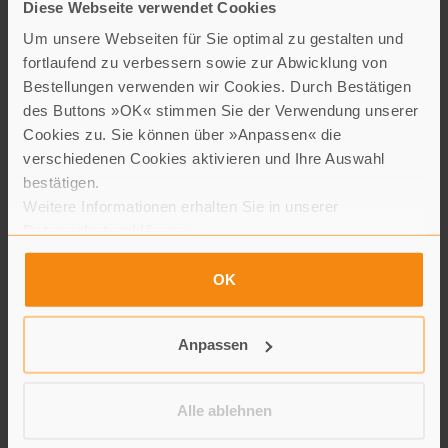
Diese Webseite verwendet Cookies
Um unsere Webseiten für Sie optimal zu gestalten und
fortlaufend zu verbessern sowie zur Abwicklung von
Bestellungen verwenden wir Cookies. Durch Bestätigen
des Buttons »OK« stimmen Sie der Verwendung unserer
Cookies zu. Sie können über »Anpassen« die
verschiedenen Cookies aktivieren und Ihre Auswahl
bestätigen.
Ich betreibe keine „heimliche“ Lebensweise in angepasster
Weitere Informationen erhalten Sie in unserer
Tarnung. Oder doch? Als Schauspielerin, auf den Brettern, die
Datenschutzerklärung
.
die Welt bedeuten, zeige ich mich auch nicht in ganzer Gänze.
Ich spiele den Leuten aber auch nix vor. Ich bin die, die ich bin,
OK
und in den viralen Zeiten mehr denn je. Jetzt können wir uns
sichtbar machen, unseren wahren Charakter zeigen.
Anpassen
Offen sein, den Partner, den Freund, den Kollegen mal mit
Klarheit beglücken. Die Zeit nutzen für ein inwendiges
Gruschteln in Schubladen mit alten Mustern, die uns
Alle ablehnen
ausbremsen, und dem, weil des halt schon immer so war, auf den
Schlips treten.