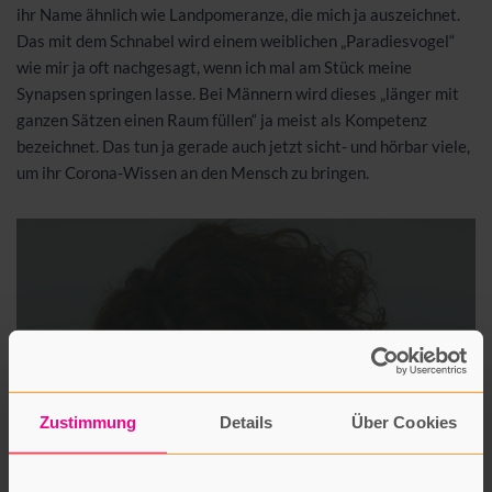
ihr Name ähnlich wie Landpomeranze, die mich ja auszeichnet.
Das mit dem Schnabel wird einem weiblichen „Paradiesvogel“
wie mir ja oft nachgesagt, wenn ich mal am Stück meine
Synapsen springen lasse. Bei Männern wird dieses „länger mit
ganzen Sätzen einen Raum füllen“ ja meist als Kompetenz
bezeichnet. Das tun ja gerade auch jetzt sicht- und hörbar viele,
um ihr Corona-Wissen an den Mensch zu bringen.
Gedanken von d’r Alb ra oder Wortgirlanden
im Home-Office zusammengesponnen
von Dietlinde Ellsässer
Zustimmung
Details
Über Cookies