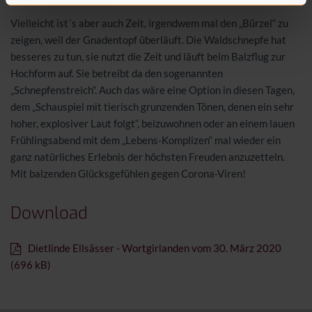
Vielleicht ist´s aber auch Zeit, irgendwem mal den „Bürzel“ zu
zeigen, weil der Gnadentopf überläuft. Die Waldschnepfe hat
besseres zu tun, sie nutzt die Zeit und läuft beim Balzflug zur
Hochform auf. Sie betreibt da den sogenannten
„Schnepfenstreich“. Auch das wäre eine Option in diesen Tagen,
dem „Schauspiel mit tierisch grunzenden Tönen, denen ein sehr
hoher, explosiver Laut folgt“, beizuwohnen oder an einem lauen
Frühlingsabend mit dem „Lebens-Komplizen“ mal wieder ein
ganz natürliches Erlebnis der höchsten Freuden anzuzetteln.
Mit balzenden Glücksgefühlen gegen Corona-Viren!
Download
Dietlinde Ellsässer - Wortgirlanden vom 30. März 2020
(696 kB)