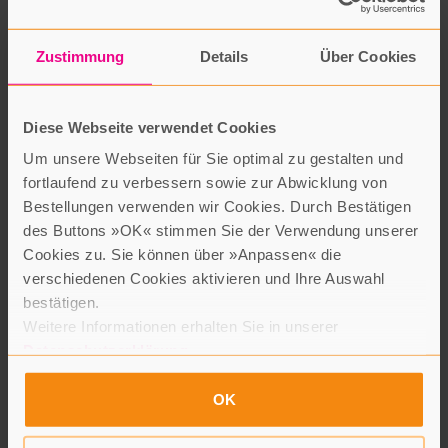
Zustimmung
Details
Über Cookies
Gedanken von d’r Alb ra oder Wortgirlanden
im Home-Office zusammengesponnen
von Dietlinde Ellsässer
Diese Webseite verwendet Cookies
Um unsere Webseiten für Sie optimal zu gestalten und
fortlaufend zu verbessern sowie zur Abwicklung von
Bestellungen verwenden wir Cookies. Durch Bestätigen
des Buttons »OK« stimmen Sie der Verwendung unserer
Cookies zu. Sie können über »Anpassen« die
verschiedenen Cookies aktivieren und Ihre Auswahl
bestätigen.
Weitere Informationen erhalten Sie in unserer
Datenschutzerklärung
.
Für seine unglaublich köstlichen Kreationen zieht sie sich gerne
aus. Er wird ihr überschäumender Liebhaber. Sie hat aber bald
OK
genug von ihm. Am Ende geht er woanders kochen, und sie stellt
die Pfannen vors Haus. Entfernt den letzten Rest, der sie an ihn