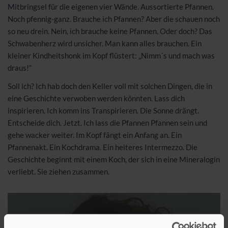
Mitbringsel für die eigenen vier Wände. Aussortierte Pfannen.
Noch pfennig-ganz. Brauche ich Pfannen? Aber die schauen noch
so neu drein. Nein, ich brauche keine Pfannen. Oder doch? Das
Schwabenherz wird unsicher. Man kann alles brauchen. Ein
kleiner Kindheitshonk im Kopf flüstert: „Nimm´s und mach was
draus!“
Soll ich? Ich hab doch den Keller voll mit solchen Dingen, die in
eine Geschichte verwoben werden könnten. Lass dich
inspirieren. Ich komm ins Transpirieren. Die Sonne drängt.
Entscheide dich. Jetzt. Ich lass die Pfannen Pfannen sein und
gehe wacker weiter. Im Kopf fängt ein Anfang an. Ein
Pfannenakt. Ein Kochdrama. Ein heiteres Intermezzo. Die
Geschichte beginnt mit einem Koch, der sich in eine Mineralogin
verliebt. Sie ziehen zusammen.