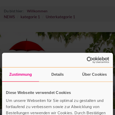
Du bist hier:
Willkommen
NEWS
kategorie 1
Unterkategorie 1
Zustimmung
Details
Über Cookies
Diese Webseite verwendet Cookies
Um unsere Webseiten für Sie optimal zu gestalten und
fortlaufend zu verbessern sowie zur Abwicklung von
Bestellungen verwenden wir Cookies. Durch Bestätigen
Lorem ipsum dolor sit amet, consetetur sadipscing elitr, sed diam