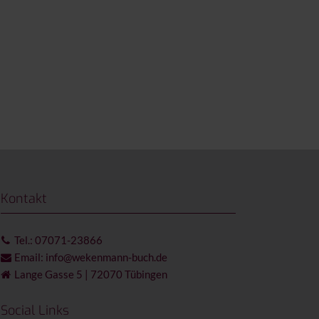
Kontakt
Tel.: 07071-23866
Email: info@wekenmann-buch.de
Lange Gasse 5 | 72070 Tübingen
Social Links