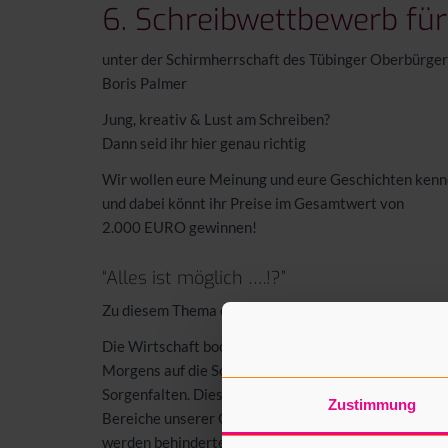
6. Schreibwettbewerb f
unter der Schirmherrschaft des Tübinger Oberbürge
Boris Palmer
Jung, kreativ & Lust am Schreiben?
Dann seid ihr hier genau richtig
Wir wollen eure Meinung und eure Geschichten ken
und dabei könnt ihr Preise im Gesamtwert von
2.000
EURO
gewinnen!
“Alles ist möglich ….!?”
Zu diesem Thema erwarten wir Eure Prosatexte.
Die Wirtschaft boomte. Alles schien machbar zu sein,
Morgens auf die Schnelle zum Shopping nach London 
Sorgenfalten. Diese Mentalität – nach dem Motto “Jed
Zustimmung
Bereiche unserer Gesellschaft und macht auch vor d
werden behinderte Embryonen einfach aussortiert. W