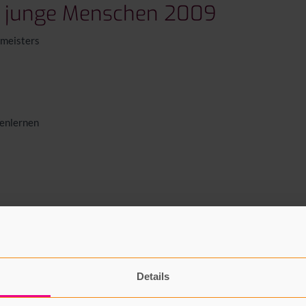
ür junge Menschen 2009
rmeisters
nenlernen
 wenn man nur wollte. Grenzen schien es dabei nicht zu geben:
und abends zurück. Cremes und Spritzen für ein Gesicht ohne
er ist seines Glückes Schmied” – zieht sich durch viele
Details
er Medizin nicht Halt. Bei vorgeburtlichen Untersuchungen
er dennoch ein behindertes Kind bekommt – selber Schuld,