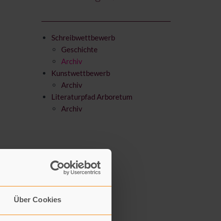
Schreibwettbewerb
Geschichte
Archiv
Kunstwettbewerb
Archiv
Literaturpfad Arboretum
Archiv
Über Cookies